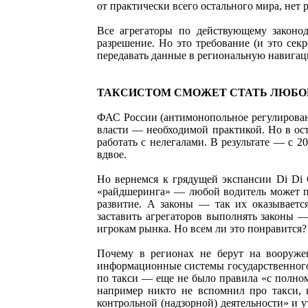
от практически всего остального мира, нет р
Все агрегаторы по действующему законо
разрешение. Но это требование (и это сек
передавать данные в региональную навигац
ТАКСИСТОМ СМОЖЕТ СТАТЬ ЛЮБО
ФАС России (антимонопольное регулировани
власти — необходимой практикой. Но в ост
работать с нелегалами. В результате — с 2
вдвое.
Но вернемся к грядущей экспансии Di Di 
«райдшеринга» — любой водитель может по
развитие. А законы — так их оказывается
заставить агрегаторов выполнять законы —
игрокам рынка. Но всем ли это понравится?
Почему в регионах не берут на вооруже
информационные системы государственного 
по такси — еще не было правила «с полно
например никто не вспомнил про такси, 
контрольной (надзорной) деятельности» и 