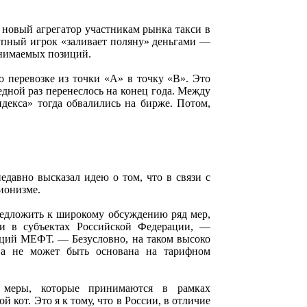
т новый агрегатор участникам рынка такси в
рупный игрок «заливает поляну» деньгами —
анимаемых позиций.
о перевозке из точки «А» в точку «В». Это
дной раз перенеслось на конец года. Между
декса» тогда обвалились на бирже. Потом,
давно высказал идею о том, что в связи с
ионизме.
редложить к широкому обсуждению ряд мер,
си в субъектах Российской Федерации, —
нций МЕФТ. — Безусловно, на таком высоко
тва не может быть основана на тарифном
.
 меры, которые принимаются в рамках
кот. Это я к тому, что в России, в отличие