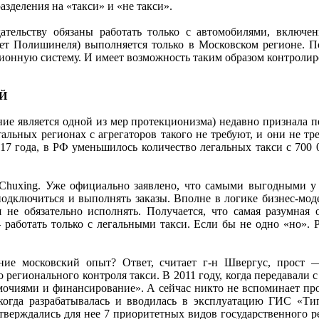
азделения на «такси» и «не такси».
дательству обязаны работать только с автомобилями, включ
рет Полишинеля) выполняется только в Московском регионе. П
ионную систему. И имеет возможность таким образом контроли
Й
е является одной из мер протекционизма) недавно признала п
альных регионах с агрегаторов такого не требуют, и они не тр
017 года, в РФ уменьшилось количество легальных такси с 700
Chuxing. Уже официально заявлено, что самыми выгодными у э
дключиться и выполнять заказы. Вполне в логике бизнес-моде
 не обязательно исполнять. Получается, что самая разумная
 работать только с легальными такси. Если бы не одно «но». Р
ние московский опыт? Ответ, считает г-н Швергус, прост 
регионального контроля такси. В 2011 году, когда передавали 
мочиями и финансирование». А сейчас никто не вспоминает про
когда разрабатывалась и вводилась в эксплуатацию ГИС «Ти
утверждались для нее 7 приоритетных видов государственного р