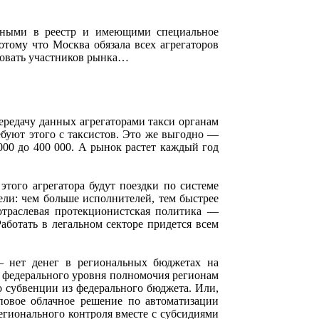
енными в реестр и имеющими специальное
отому что Москва обязала всех агрегаторов
ровать участников рынка…
ередачу данных агрегаторами такси органам
ебуют этого с таксистов. Это же выгодно —
 000 до 400 000. А рынок растет каждый год
того агрегатора будут поездки по системе
ли: чем больше исполнителей, тем быстрее
 отраслевая протекционистская политика —
аботать в легальном секторе придется всем
— нет денег в региональных бюджетах на
с федерального уровня полномочия регионам
 субвенции из федерального бюджета. Или,
повое облачное решение по автоматизации
егионального контроля вместе с субсидиями