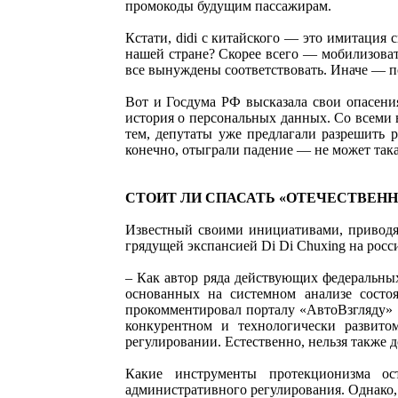
промокоды будущим пассажирам.
Кстати, didi с китайского — это имитация 
нашей стране? Скорее всего — мобилизоват
все вынуждены соответствовать. Иначе — п
Вот и Госдума РФ высказала свои опасения
история о персональных данных. Со всеми 
тем, депутаты уже предлагали разрешить 
конечно, отыграли падение — не может така
СТОИТ ЛИ СПАСАТЬ «ОТЕЧЕСТВЕН
Известный своими инициативами, приводящ
грядущей экспансией Di Di Chuxing на росс
– Как автор ряда действующих федеральны
основанных на системном анализе состо
прокомментировал порталу «АвтоВзгляду» 
конкурентном и технологически развито
регулировании. Естественно, нельзя также
Какие инструменты протекционизма о
административного регулирования. Однако, 