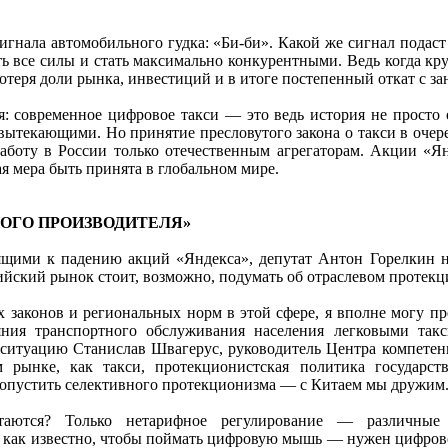
сигнала автомобильного гудка: «Би-би». Какой же сигнал подас
ь все силы и стать максимально конкурентными. Ведь когда к
отеря доли рынка, инвестиций и в итоге постепенный откат с з
: современное цифровое такси — это ведь история не просто 
вытекающими. Но принятие пресловутого закона о такси в очере
работу в России только отечественным агрегаторам. Акции «Ян
я мера быть принята в глобальном мире.
НОГО ПРОИЗВОДИТЕЛЯ»
ими к падению акций «Яндекса», депутат Антон Горелкин не
ийский рынок стоит, возможно, подумать об отраслевом протекц
х законов и региональных норм в этой сфере, я вполне могу п
яния транспортного обслуживания населения легковыми так
ситуацию Станислав Швагерус, руководитель Центра компете
м рынке, как такси, протекционистская политика государс
 допустить селективного протекционизма — с Китаем мы дружим
стаются? Только нетарифное регулирование — различные
как известно, чтобы поймать цифровую мышь — нужен цифровой 