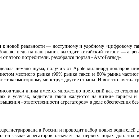
 к новой реальности — доступному и удобному «цифровому такс
 больше, ведь на наш рынок выходит китайский гигант — агрег
 от этого потребители, разобрался портал «АвтоВзгляд».
аделала немало шума, получив от Apple миллиард долларов инв
олистом местного рынка (99% рынка такси и 80% рынка частного
т «таксомоторному монстру» другие страны. И вот этот мега-аг
висов такси к ним имеется множество претензий как со стороны 
ях и услугах, водители такси жалуются на низкие тарифы и 
вышения «ответственности агрегаторов» в деле обеспечения без
регистрирована в России и проводит набор новых водителей дл
то на языке агрегаторов означает на первых порах доплаты 