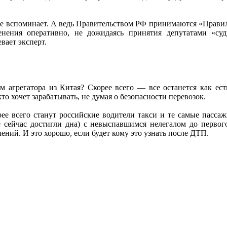
е вспоминает. А ведь Правительством РФ принимаются «Правил
нения оперативно, не дожидаясь принятия депутатами «суд
вает эксперт.
 агрегатора из Китая? Скорее всего — все останется как е
о хочет зарабатывать, не думая о безопасности перевозок.
ее всего станут российские водители такси и те самые пассаж
е сейчас достигли дна) с невыспавшимся нелегалом до первого
ний. И это хорошо, если будет кому это узнать после ДТП.