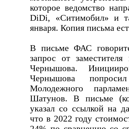
которое ведомство напр
DiDi, «Ситимобил» и т
января. Копия письма ес
В письме ФАС говоритс
запрос от заместителя
Чернышова. Иницииро
Чернышова попроси
Молодежного парлам
Шатунов. В письме (к
указал со ссылкой на да
что в 2022 году стоимос
24% по сравнению со ср