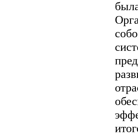
была
Орга
собо
сист
пред
разв
отра
обес
эфф
итог