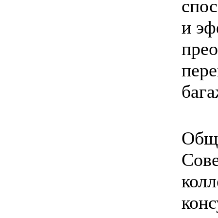
спос
и э
прео
пере
бага
Общ
Сове
колл
конс