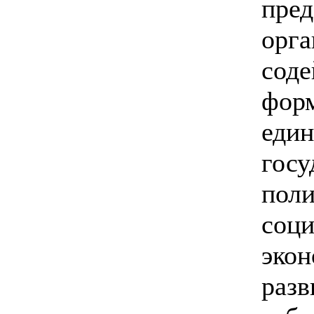
пред
орга
соде
фор
еди
госу
поли
соци
экон
разв