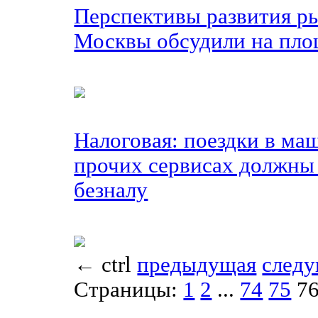
Перспективы развития р
Москвы обсудили на пл
Налоговая: поездки в ма
прочих сервисах должны 
безналу
←
ctrl
предыдущая
след
Страницы:
1
2
...
74
75
7