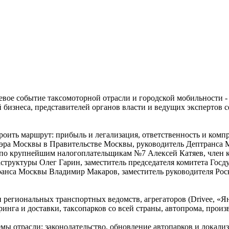
ючевое событие таксомоторной отрасли и городской мобильности
 бизнеса, представителей органов власти и ведущих экспертов 
роить маршрут: прибыль и легализация, ответственность и комп
Мэра Москвы в Правительстве Москвы, руководитель Дептранса
о крупнейшим налогоплательщикам №7 Алексей Катяев, член к
структуры Олег Гарин, заместитель председателя комитета Гос
ранса Москвы Владимир Макаров, заместитель руководителя Рос
и региональных транспортных ведомств, агрегаторов (Drivee, «
инга и доставки, таксопарков со всей страны, автопрома, произ
емы отрасли: законодательство, обновление автопарков и локали