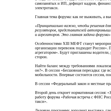
самозанятых и ИП, дефицит кадров, финанси
электротакси.
Главная тема форума: как не выживать, а в
«Принципиально важно, чтобы решения для 
регуляторов, представителей автопромышле
и агрегаторов. Это главная задача форума
Особенностями XIII МЕФТ станут мероприят
организации перевозок подходит России». П
агрегатором». Будут приглашены водители, 
сторон.
Найти баланс между требованиями локализац
он?». В сессии «Бесшовная пересадка: где 
мобильности. Впервые состоится сессия, по
В сессии «Федеральный закон и местные пра
Второй день откроет нормативная сессия: «
работу форума «Рабочая встреча с ФНС Росс
такси».
Деловую программу дополнит выставка, где 