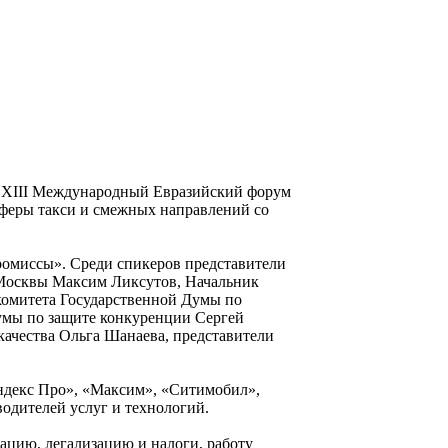
 - XIII Международный Евразийский форум
сферы такси и смежных направлений со
ромиссы». Среди спикеров представители
 Москвы Максим Ликсутов, Начальник
омитета Государственной Думы по
думы по защите конкуренции Сергей
качества Ольга Шанаева, представители
Яндекс Про», «Максим», «Ситимобил»,
водителей услуг и технологий.
зацию, легализацию и налоги, работу