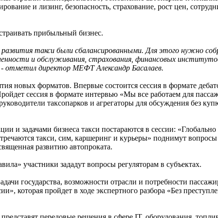
рование и лизинг, безопасность, страхование, рост цен, сотрудн
ыстраивать прибыльный бизнес.
развития такси были сбалансированными. Для этого нужно собр
нности и обслуживания, страхования, финансовых институтов, 
» - отметил директор МЕФТ Александр Басалаев.
ия новых форматов. Впервые состоится сессия в формате дебато
ройдет сессия в формате интервью «Мы все работаем для пассаж
руководители таксопарков и агрегаторы для обсуждения без куп
ии и задачами бизнеса такси постараются в сессии: «Глобально 
встречаются такси, сим, каршеринг и курьеры» поднимут вопросы
священная развитию автопроката.
вила» участники зададут вопросы регуляторам в субъектах.
Задачи государства, возможности отрасли и потребности пассажи
ии», которая пройдет в ходе экспертного разбора «Без преступл
представят передовые решения в сфере IT, оборудования, топлив