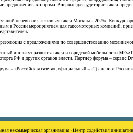
ые предложения автопрома. Впервые для аудитории такси предс
Лучший перевозчик легковым такси Москвы – 2025». Конкурс о
ным в России мероприятием для таксомоторных компаний, призв
едставителей.
резолюция с предложениями по совершенствованию механизмов
нный институт развития такси и городской мобильности МЕФТ
порта РФ и других органов власти. Партнёр форума – сервис D
а – «Российская газета», официальный – «Транспорт России»,
ная некоммерческая организация «Центр содействия инициати